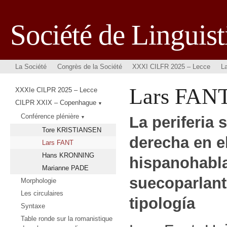
Société de Lingui
La Société
Congrès de la Société
XXXI CILFR 2025 – Lecce
L
Lars FAN
XXXIe CILPR 2025 – Lecce
CILPR XXIX – Copenhague
Conférence plénière
La periferia 
Tore KRISTIANSEN
derecha en e
Lars FANT
Hans KRONNING
hispanohabla
Marianne PADE
suecoparlant
Morphologie
Les circulaires
tipología
Syntaxe
Table ronde sur la romanistique