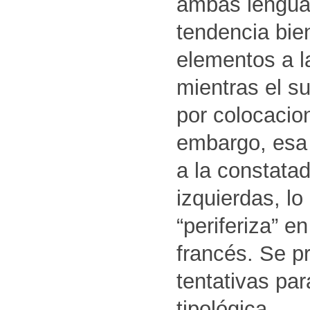
ambas lengua
tendencia bie
elementos a la
mientras el s
por colocacion
embargo, esa 
a la constatad
izquierdas, l
“periferiza” e
francés. Se p
tentativas pa
tipológica.