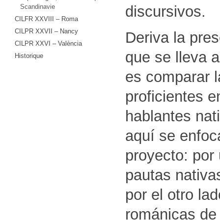
discursivos.
Scandinavie
CILFR XXVIII – Roma
CILPR XXVII – Nancy
Deriva la pre
CILPR XXVI – València
que se lleva 
Historique
es comparar 
proficientes e
hablantes nat
aquí se enfoca
proyecto: por
pautas nativas
por el otro la
románicas de 