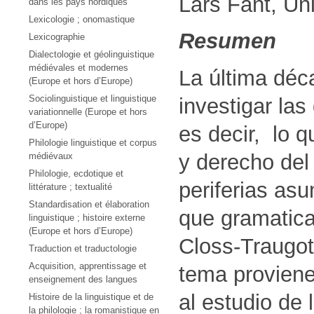
Lars Fant, Un
dans les pays nordiques
Lexicologie ; onomastique
Resumen
Lexicographie
Dialectologie et géolinguistique
médiévales et modernes
La última déca
(Europe et hors d’Europe)
Sociolinguistique et linguistique
investigar las
variationnelle (Europe et hors
d’Europe)
es decir, lo 
Philologie linguistique et corpus
y derecho del
médiévaux
Philologie, ecdotique et
periferias as
littérature ; textualité
Standardisation et élaboration
que gramatica
linguistique ; histoire externe
(Europe et hors d’Europe)
Closs-Traugott
Traduction et traductologie
Acquisition, apprentissage et
tema proviene
enseignement des langues
al estudio de
Histoire de la linguistique et de
la philologie ; la romanistique en