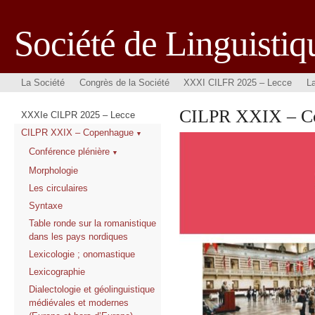
Société de Linguisti
La Société
Congrès de la Société
XXXI CILFR 2025 – Lecce
L
CILPR XXIX – C
XXXIe CILPR 2025 – Lecce
CILPR XXIX – Copenhague
Conférence plénière
Morphologie
Les circulaires
Syntaxe
Table ronde sur la romanistique
dans les pays nordiques
Lexicologie ; onomastique
Lexicographie
Dialectologie et géolinguistique
médiévales et modernes