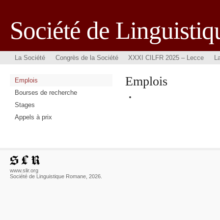
Société de Linguisti
La Société
Congrès de la Société
XXXI CILFR 2025 – Lecce
L
Emplois
Emplois
Bourses de recherche
Stages
Appels à prix
www.slir.org
Société de Linguistique Romane, 2026.